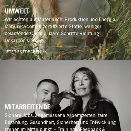
UMWELT
Wir achten auf Materialien, Produktion und Energie.
Mehr recycelte & zertifizierte Stoffe, weniger
belastende Chemie, klare Schritte Richtung
Dekarbonisierung.
JETZT ENTDECKEN
MITARBEITENDE
Sichere Jobs, angemessene Arbeitszeiten, faire
Bezahlung. Gesundheit, Sicherheit und Entwicklung
stehen im Mittelpunkt – Trainings, Feedback &