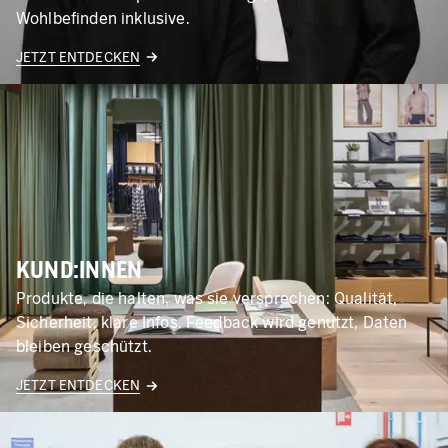
Wohlbefinden inklusive.
JETZT ENTDECKEN
KUND:INNEN
Produkte, die halten, was sie versprechen: Qualität,
Sicherheit, klare Infos. Feedback wird genutzt, Daten
bleiben geschützt.
JETZT ENTDECKEN