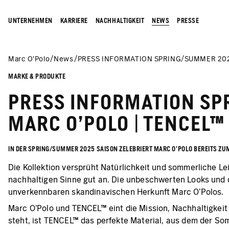
UNTERNEHMEN
KARRIERE
NACHHALTIGKEIT
NEWS
PRESSE
Marc O’Polo
News
PRESS INFORMATION SPRING/SUMMER 2025
MARKE & PRODUKTE
PRESS INFORMATION SP
MARC O’POLO | TENCEL™
IN DER SPRING/SUMMER 2025 SAISON ZELEBRIERT MARC O’POLO BEREITS Z
Die Kollektion versprüht Natürlichkeit und sommerliche L
nachhaltigen Sinne gut an. Die unbeschwerten Looks und d
unverkennbaren skandinavischen Herkunft Marc O’Polos.
Marc O’Polo und TENCEL™ eint die Mission, Nachhaltigkeit 
steht, ist TENCEL™ das perfekte Material, aus dem der So