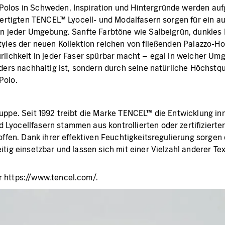
los in Schweden, Inspiration und Hintergründe werden aufgeg
gefertigten TENCEL™ Lyocell- und Modalfasern sorgen für ei
l in jeder Umgebung. Sanfte Farbtöne wie Salbeigrün, dunkl
yles der neuen Kollektion reichen von fließenden Palazzo-Hos
rlichkeit in jeder Faser spürbar macht – egal in welcher Umg
nders nachhaltig ist, sondern durch seine natürliche Höchst
Polo.
uppe. Seit 1992 treibt die Marke TENCEL™ die Entwicklung in
Lyocellfasern stammen aus kontrollierten oder zertifizierte
offen. Dank ihrer effektiven Feuchtigkeitsregulierung sorgen
itig einsetzbar und lassen sich mit einer Vielzahl anderer T
r https://www.tencel.com/.