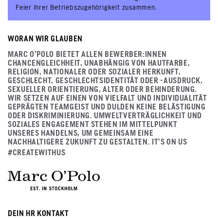
Feier ihrer Betriebszugehörigkeit zusammen.
WORAN WIR GLAUBEN
MARC O'POLO BIETET ALLEN BEWERBER:INNEN
CHANCENGLEICHHEIT, UNABHÄNGIG VON HAUTFARBE,
RELIGION, NATIONALER ODER SOZIALER HERKUNFT,
GESCHLECHT, GESCHLECHTSIDENTITÄT ODER -AUSDRUCK,
SEXUELLER ORIENTIERUNG, ALTER ODER BEHINDERUNG.
WIR SETZEN AUF EINEN VON VIELFALT UND INDIVIDUALITÄT
GEPRÄGTEN TEAMGEIST UND DULDEN KEINE BELÄSTIGUNG
ODER DISKRIMINIERUNG. UMWELTVERTRÄGLICHKEIT UND
SOZIALES ENGAGEMENT STEHEN IM MITTELPUNKT
UNSERES HANDELNS, UM GEMEINSAM EINE
NACHHALTIGERE ZUKUNFT ZU GESTALTEN. IT’S ON US
#CREATEWITHUS
DEIN HR KONTAKT