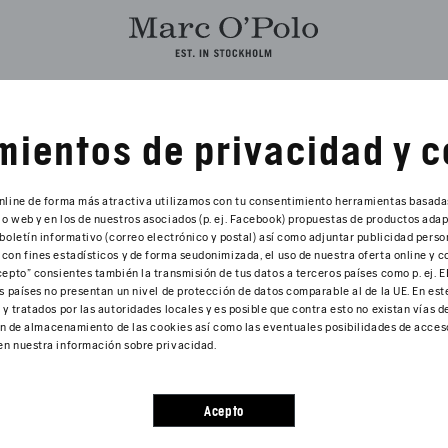
ientos de privacidad y 
online de forma más atractiva utilizamos con tu consentimiento herramientas basada
o web y en los de nuestros asociados (p. ej. Facebook) propuestas de productos adap
 boletín informativo (correo electrónico y postal) así como adjuntar publicidad pers
con fines estadísticos y de forma seudonimizada, el uso de nuestra oferta online y 
epto" consientes también la transmisión de tus datos a terceros países como p. ej. EE.
s países no presentan un nivel de protección de datos comparable al de la UE. En este
y tratados por las autoridades locales y es posible que contra esto no existan vías d
ción de almacenamiento de las cookies así como las eventuales posibilidades de acceso
en nuestra información sobre privacidad.
Acepto