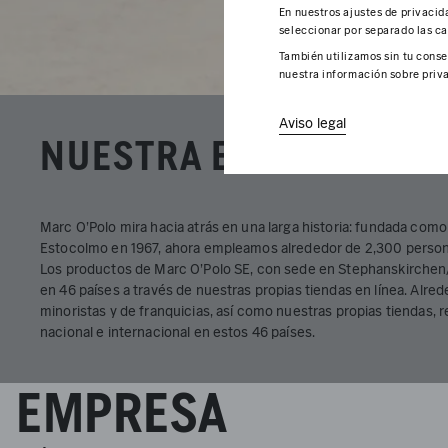
En nuestros ajustes de privacid
seleccionar por separado las ca
También utilizamos sin tu conse
nuestra información sobre priva
Aviso legal
NUESTRA EMPRESA
Marc O'Polo mira hacia atrás en una larga historia: fundada co
Estocolmo en 1967, ahora empleamos alrededor de 2,300 person
Los productos de Marc O'Polo SE, con sede en Stephanskirchen/
en 46 países a través de nuestras propias tiendas en línea. Alre
minoristas y de franquicias, así como nuestras propias tiendas, r
nacional e internacional en estos 46 países.
EMPRESA