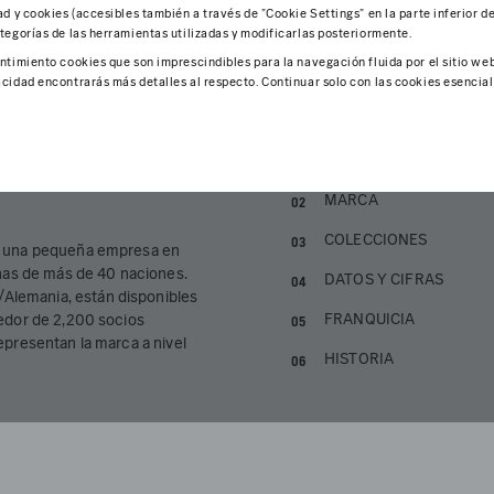
ad y cookies (accesibles también a través de "Cookie Settings" en la parte inferior d
tegorías de las herramientas utilizadas y modificarlas posteriormente.
ntimiento cookies que son imprescindibles para la navegación fluida por el sitio web
cidad encontrarás más detalles al respecto. Continuar solo con las cookies esencial
EMPRESA
MARCA
COLECCIONES
mo una pequeña empresa en
as de más de 40 naciones.
DATOS Y CIFRAS
Alemania, están disponibles
FRANQUICIA
dedor de 2,200 socios
epresentan la marca a nivel
HISTORIA