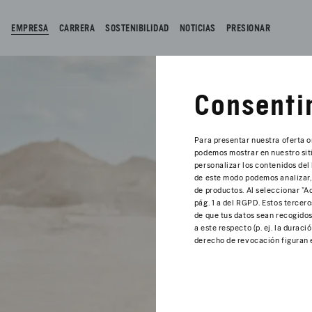
EMPRESA
CARRERA
SOSTENIBILIDAD
NOTICIAS
PRESIONAR
Consentim
Para presentar nuestra oferta 
podemos mostrar en nuestro siti
personalizar los contenidos del
de este modo podemos analizar, 
de productos. Al seleccionar "Ac
pág. 1 a del RGPD. Estos tercero
de que tus datos sean recogidos 
a este respecto (p. ej. la dura
derecho de revocación figuran 