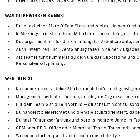
DON’T JUST WORK. WORK WITH US. Arbeite dort, wo das Wir 
WAS DU BEWIRKEN KANNST
Du leitest einen Marc O'Polo Store und bietest deinen Kun
In Meetings briefst du deine Mitarbeiter:innen, delegierst To
Du sorgst nicht nur für die Einhaltung der Arbeitsabläufe, s
Auch Inventuren und Eventplanung fallen in deinen Aufgaben
Als Teamleitung kümmerst du dich um das Onboarding und Coa
Personaleinsatzplanung.
WER DU BIST
Kommunikation ist deine Stärke, du bist offen und gehst ger
Management bedeutet für dich, durch gute Organisation zu 
Für dein Team bist du ein Vorbild – du schaust nicht zu, sond
Du handelst zielgerichtet und dienstleistungsorientiert, dabe
Du hast Führungserfahrung und bereits mehrere Jahre im Fas
CRM oder RFID, Office oder Microsoft Teams, Touchpads oder 
Wochenendarbeit passt zu dir und deinem Lifestyle.