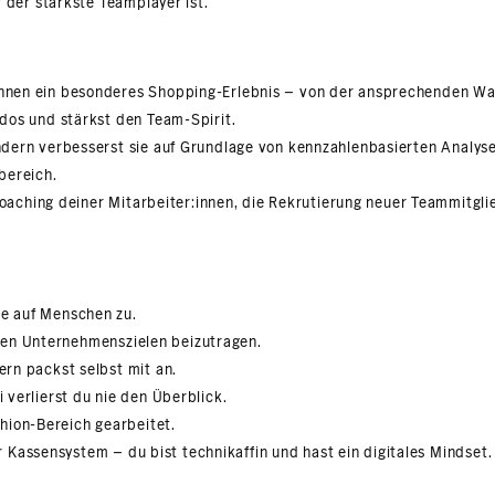
der stärkste Teamplayer ist.
d:innen ein besonderes Shopping-Erlebnis – von der ansprechenden W
-dos und stärkst den Team-Spirit.
ondern verbesserst sie auf Grundlage von kennzahlenbasierten Analyse
bereich.
ching deiner Mitarbeiter:innen, die Rekrutierung neuer Teammitglie
ne auf Menschen zu.
den Unternehmenszielen beizutragen.
ern packst selbst mit an.
i verlierst du nie den Überblick.
hion-Bereich gearbeitet.
Kassensystem – du bist technikaffin und hast ein digitales Mindset.