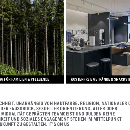
G FÜR FAMILIEN & PFLEGENDE
KOSTENFREIE GETRÄNKE & SNACKS I
HHEIT, UNABHÄNGIG VON HAUTFARBE, RELIGION, NATIONALER 
ODER -AUSDRUCK, SEXUELLER ORIENTIERUNG, ALTER ODER
DIVIDUALITÄT GEPRÄGTEN TEAMGEIST UND DULDEN KEINE
KEIT UND SOZIALES ENGAGEMENT STEHEN IM MITTELPUNKT
KUNFT ZU GESTALTEN. IT’S ON US