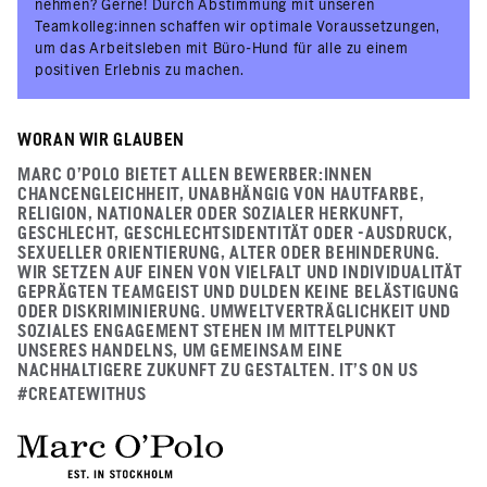
nehmen? Gerne! Durch Abstimmung mit unseren
Teamkolleg:innen schaffen wir optimale Voraussetzungen,
um das Arbeitsleben mit Büro-Hund für alle zu einem
positiven Erlebnis zu machen.
WORAN WIR GLAUBEN
MARC O'POLO BIETET ALLEN BEWERBER:INNEN
CHANCENGLEICHHEIT, UNABHÄNGIG VON HAUTFARBE,
RELIGION, NATIONALER ODER SOZIALER HERKUNFT,
GESCHLECHT, GESCHLECHTSIDENTITÄT ODER -AUSDRUCK,
SEXUELLER ORIENTIERUNG, ALTER ODER BEHINDERUNG.
WIR SETZEN AUF EINEN VON VIELFALT UND INDIVIDUALITÄT
GEPRÄGTEN TEAMGEIST UND DULDEN KEINE BELÄSTIGUNG
ODER DISKRIMINIERUNG. UMWELTVERTRÄGLICHKEIT UND
SOZIALES ENGAGEMENT STEHEN IM MITTELPUNKT
UNSERES HANDELNS, UM GEMEINSAM EINE
NACHHALTIGERE ZUKUNFT ZU GESTALTEN. IT’S ON US
#CREATEWITHUS