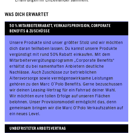
Erfahrungen im Einzelhandel sammeln.
WAS DICH ERWARTET
50 % MITARBEITERRABATT, VERKAUFSPROVISION, CORPORATE
BENEFITS & ZUSCHÜSSE
Unsere Produkte sind unser größter Stolz und wir möchten
dich daran teilhaben lassen. Du kannst unsere Produkte
vergünstigt mit rund 50% Rabatt einkaufen. Mit dem
Mitarbeitervergütungsprogramm „Corporate Benefits“
erhältst du bei namenhaften Anbietern deutliche
Nachlässe. Auch Zuschüsse zur betrieblichen
Altersvorsorge sowie vermögenswirksame Leistungen
gehören zu den Marc O´Polo Benefits. Gerne bezuschussen
wir deinen Leasing-Vertrag für ein Fahrrad deiner Wahl.
Wir möchten eure tollen Erfolge auf unseren Flächen
belohnen. Unser Provisionsmodell ermöglicht das, denn
gemeinsam bringen wir die Marc O’Polo Verkaufszahlen auf
ein neues Level.
UNBEFRISTETER ARBEITSVERTRAG