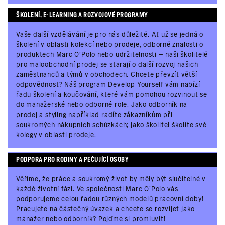
ŠKOLENÍ, E-LEARNING A ROZVOJOVÉ PROGRAMY
Vaše další vzdělávání je pro nás důležité. Ať už se jedná o
školení v oblasti kolekcí nebo prodeje, odborné znalosti o
produktech Marc O'Polo nebo udržitelnosti – naši školitelé
pro maloobchodní prodej se starají o další rozvoj našich
zaměstnanců a týmů v obchodech. Chcete převzít větší
odpovědnost? Náš program Develop Yourself vám nabízí
řadu školení a koučování, které vám pomohou rozvinout se
do manažerské nebo odborné role. Jako odborník na
prodej a styling například radíte zákazníkům při
soukromých nákupních schůzkách; jako školitel školíte své
kolegy v oblasti prodeje.
PODPORA PRO RODINY A PEČUJÍCÍ OSOBY
Věříme, že práce a soukromý život by měly být slučitelné v
každé životní fázi. Ve společnosti Marc O'Polo vás
podporujeme celou řadou různých modelů pracovní doby!
Pracujete na částečný úvazek a chcete se rozvíjet jako
manažer nebo odborník? Pojďme si promluvit!