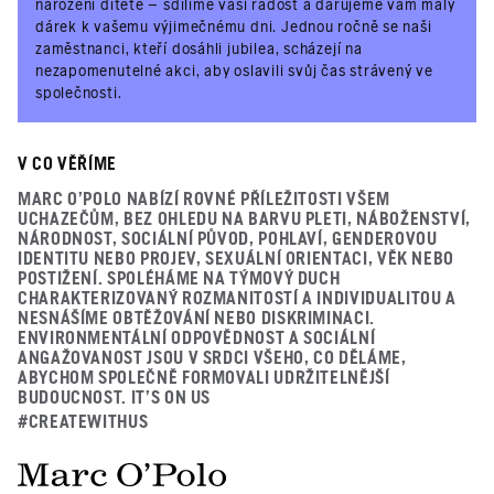
narození dítěte – sdílíme vaši radost a darujeme vám malý
dárek k vašemu výjimečnému dni. Jednou ročně se naši
zaměstnanci, kteří dosáhli jubilea, scházejí na
nezapomenutelné akci, aby oslavili svůj čas strávený ve
společnosti.
V CO VĚŘÍME
MARC O'POLO NABÍZÍ ROVNÉ PŘÍLEŽITOSTI VŠEM
UCHAZEČŮM, BEZ OHLEDU NA BARVU PLETI, NÁBOŽENSTVÍ,
NÁRODNOST, SOCIÁLNÍ PŮVOD, POHLAVÍ, GENDEROVOU
IDENTITU NEBO PROJEV, SEXUÁLNÍ ORIENTACI, VĚK NEBO
POSTIŽENÍ. SPOLÉHÁME NA TÝMOVÝ DUCH
CHARAKTERIZOVANÝ ROZMANITOSTÍ A INDIVIDUALITOU A
NESNÁŠÍME OBTĚŽOVÁNÍ NEBO DISKRIMINACI.
ENVIRONMENTÁLNÍ ODPOVĚDNOST A SOCIÁLNÍ
ANGAŽOVANOST JSOU V SRDCI VŠEHO, CO DĚLÁME,
ABYCHOM SPOLEČNĚ FORMOVALI UDRŽITELNĚJŠÍ
BUDOUCNOST. IT'S ON US
#CREATEWITHUS