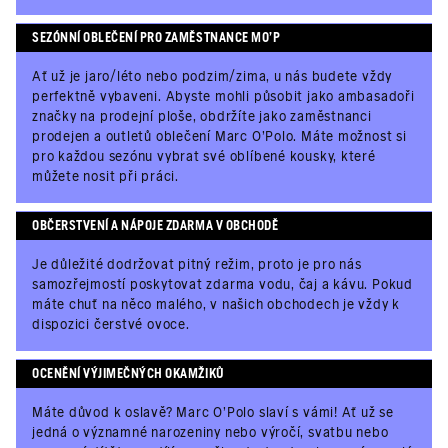
SEZÓNNÍ OBLEČENÍ PRO ZAMĚSTNANCE MO'P
Ať už je jaro/léto nebo podzim/zima, u nás budete vždy
perfektně vybaveni. Abyste mohli působit jako ambasadoři
značky na prodejní ploše, obdržíte jako zaměstnanci
prodejen a outletů oblečení Marc O'Polo. Máte možnost si
pro každou sezónu vybrat své oblíbené kousky, které
můžete nosit při práci.
OBČERSTVENÍ A NÁPOJE ZDARMA V OBCHODĚ
Je důležité dodržovat pitný režim, proto je pro nás
samozřejmostí poskytovat zdarma vodu, čaj a kávu. Pokud
máte chuť na něco malého, v našich obchodech je vždy k
dispozici čerstvé ovoce.
OCENĚNÍ VÝJIMEČNÝCH OKAMŽIKŮ
Máte důvod k oslavě? Marc O'Polo slaví s vámi! Ať už se
jedná o významné narozeniny nebo výročí, svatbu nebo