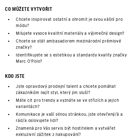
CO MŮŽETE VYTVOŘIT
Chcete inspirovat ostatní a ohromit je svou vášní pro
módu?
Milujete vysoce kvalitní materiály a výjimečný design?
Chcete se stát ambasadorem mezinárodní prémiové
značky?
Identifikujete se s estetikou a standardy kvality značky
Marc O’Polo?
KDO JSTE
Jste opravdový prodejní talent a chcete pomáhat
zákazníkům najít styl, který jim sluší?
Máte cit pro trendy a vyznáte se ve střizích a jejich
variantách?
Komunikace je vaší silnou stránkou, jste otevřený/á a
rád/a oslovujete lidi?
Znamená pro Vás servis být hostitelem a vytvářet
exkluzivní zážitek z nakupování?