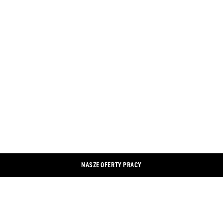
NASZE OFERTY PRACY
KONTAKT
LINKEDIN
ODBITKA
XING