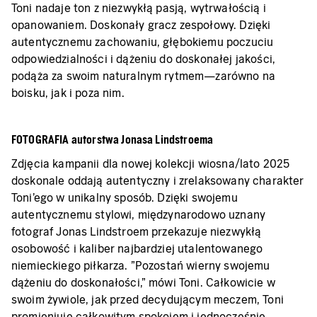
Toni nadaje ton z niezwykłą pasją, wytrwałością i
opanowaniem. Doskonały gracz zespołowy. Dzięki
autentycznemu zachowaniu, głębokiemu poczuciu
odpowiedzialności i dążeniu do doskonałej jakości,
podąża za swoim naturalnym rytmem—zarówno na
boisku, jak i poza nim.
FOTOGRAFIA autorstwa Jonasa Lindstroema
Zdjęcia kampanii dla nowej kolekcji wiosna/lato 2025
doskonale oddają autentyczny i zrelaksowany charakter
Toni'ego w unikalny sposób. Dzięki swojemu
autentycznemu stylowi, międzynarodowo uznany
fotograf Jonas Lindstroem przekazuje niezwykłą
osobowość i kaliber najbardziej utalentowanego
niemieckiego piłkarza. "Pozostań wierny swojemu
dążeniu do doskonałości," mówi Toni. Całkowicie w
swoim żywiole, jak przed decydującym meczem, Toni
promieniuje całkowitym spokojem i jednocześnie