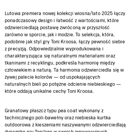
Lutowa premiera nowej kolekcji wiosna/lato 2025 łączy
ponadczasowy design i łatwość z wartościami, które
odzwierciedlają postawę zwróconą w przyszłość
zarówno w sporcie, jak i modzie. To selekcja, która,
podobnie jak styl gry Toni Kroosa, łączy pewność siebie
z precyzją. Odpowiedzialnie wyprodukowana i
charakteryzująca się naturalnymi materiałami oraz
tkaninami z recyklingu, podkreśla harmonię między
człowiekiem a naturą. Ta harmonia odzwierciedla się w
żywej palecie kolorów — od uspokajających
naturalnych bieli po potężne odcienie niebieskiego —
które oddają unikalne cechy Toni Kroosa.
Granatowy płaszcz typu pea coat wykonany z
technicznego poli-bawełny oraz niebieska kurtka
outdoorowa z kieszeniami naszywanymi odzwierciedlają
dynamikę gry Toni'ego w swoich innowacyjnych