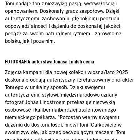
Toni nadaje ton z niezwykłą pasją, wytrwałością i
opanowaniem. Doskonały gracz zespołowy. Dzięki
autentycznemu zachowaniu, głębokiemu poczuciu
odpowiedzialności i dążeniu do doskonałej jakości,
podąża za swoim naturalnym rytmem—zarówno na
boisku, jak i poza nim.
FOTOGRAFIA autorstwa Jonasa Lindstroema
Zdjęcia kampanii dla nowej kolekcji wiosna/lato 2025
doskonale oddają autentyczny i zrelaksowany charakter
Toni'ego w unikalny sposób. Dzięki swojemu
autentycznemu stylowi, międzynarodowo uznany
fotograf Jonas Lindstroem przekazuje niezwykłą
osobowość i kaliber najbardziej utalentowanego
niemieckiego piłkarza. "Pozostań wierny swojemu
dążeniu do doskonałości," mówi Toni. Całkowicie w
swoim żywiole, jak przed decydującym meczem, Toni
promieniuje całkowitym spokojem i jednocześnie