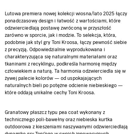
Lutowa premiera nowej kolekcji wiosna/lato 2025 łączy
ponadczasowy design i łatwość z wartościami, które
odzwierciedlają postawę zwróconą w przyszłość
zarówno w sporcie, jak i modzie. To selekcja, która,
podobnie jak styl gry Toni Kroosa, łączy pewność siebie
z precyzją. Odpowiedzialnie wyprodukowana i
charakteryzująca się naturalnymi materiałami oraz
tkaninami z recyklingu, podkreśla harmonię między
człowiekiem a naturą. Ta harmonia odzwierciedla się w
żywej palecie kolorów — od uspokajających
naturalnych bieli po potężne odcienie niebieskiego —
które oddają unikalne cechy Toni Kroosa.
Granatowy płaszcz typu pea coat wykonany z
technicznego poli-bawełny oraz niebieska kurtka
outdoorowa z kieszeniami naszywanymi odzwierciedlają
dynamikę gry Toni'ego w swoich innowacyjnych