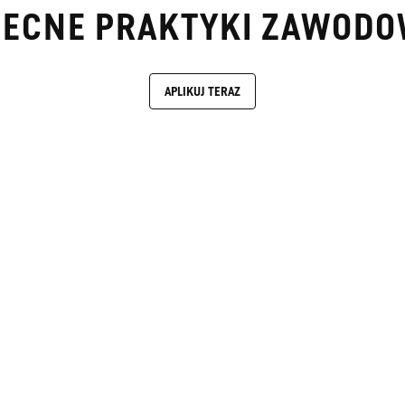
ECNE PRAKTYKI ZAWOD
APLIKUJ TERAZ
RMACJĄ O PLIKACH COOKIE
SKLEP INTERNETOWY
WYSZUKIWARK