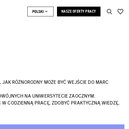
POLSKI
NASZE OFERTY PRACY
C, JAK RÓŻNORODNY MOŻE BYĆ WEJŚCIE DO MARC
ODWÓJNYCH NA UNIWERSYTECIE ZAOCZNYM.
 W CODZIENNĄ PRACĘ, ZDOBYĆ PRAKTYCZNĄ WIEDZĘ,