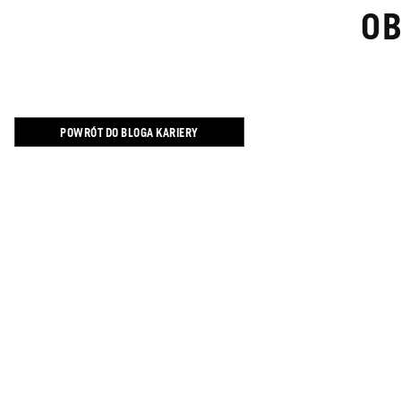
OB
POWRÓT DO BLOGA KARIERY
KONTAKT
ODBITKA
OCHRONA DANYCH
BANER Z INFO