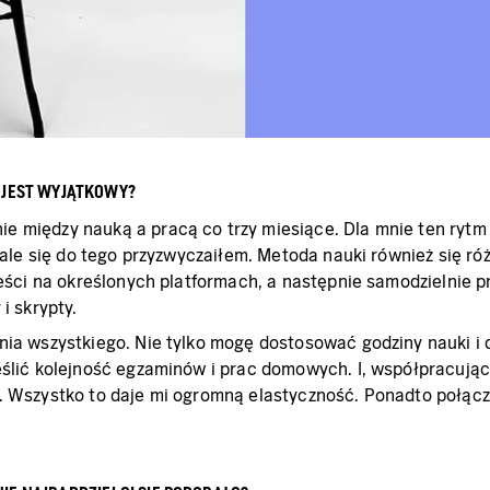
 JEST WYJĄTKOWY?
 między nauką a pracą co trzy miesiące. Dla mnie ten rytm 
, ale się do tego przyzwyczaiłem. Metoda nauki również się r
reści na określonych platformach, a następnie samodzielnie p
i skrypty.
ania wszystkiego. Nie tylko mogę dostosować godziny nauki 
eślić kolejność egzaminów i prac domowych. I, współpracują
ns. Wszystko to daje mi ogromną elastyczność. Ponadto poł