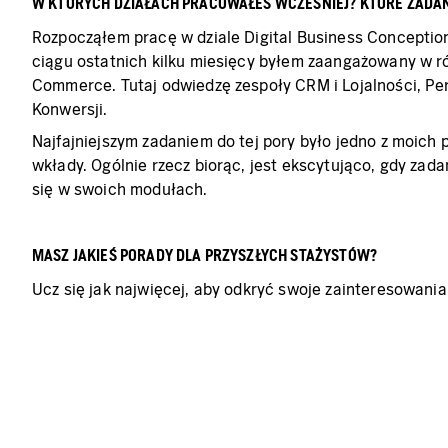
W KTÓRYCH DZIAŁACH PRACOWAŁEŚ WCZEŚNIEJ? KTÓRE ZADANI
Rozpocząłem pracę w dziale Digital Business Conception
ciągu ostatnich kilku miesięcy byłem zaangażowany w róż
Commerce. Tutaj odwiedzę zespoły CRM i Lojalności, Per
Konwersji.
Najfajniejszym zadaniem do tej pory było jedno z moich
wkłady. Ogólnie rzecz biorąc, jest ekscytująco, gdy za
się w swoich modułach.
MASZ JAKIEŚ PORADY DLA PRZYSZŁYCH STAŻYSTÓW?
Ucz się jak najwięcej, aby odkryć swoje zainteresowania 