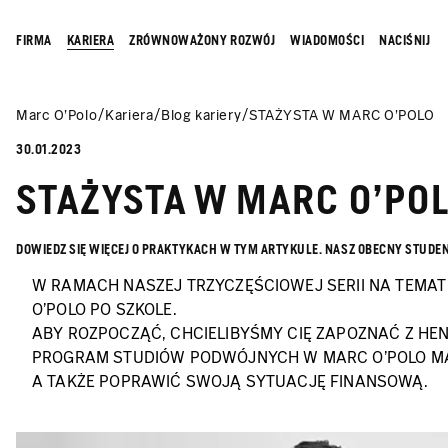
FIRMA
KARIERA
ZRÓWNOWAŻONY ROZWÓJ
WIADOMOŚCI
NACIŚNIJ
Marc O’Polo
Kariera
Blog kariery
STAŻYSTA W MARC O'POLO
30.01.2023
STAŻYSTA W MARC O'PO
DOWIEDZ SIĘ WIĘCEJ O PRAKTYKACH W TYM ARTYKULE. NASZ OBECNY STUDENT
W RAMACH NASZEJ TRZYCZĘŚCIOWEJ SERII NA TEMAT
O'POLO PO SZKOLE.
ABY ROZPOCZĄĆ, CHCIELIBYŚMY CIĘ ZAPOZNAĆ Z H
PROGRAM STUDIÓW PODWÓJNYCH W MARC O'POLO MA 
A TAKŻE POPRAWIĆ SWOJĄ SYTUACJĘ FINANSOWĄ.