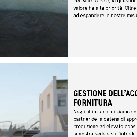
per Marc O'Polo, la questio
valore ha alta priorità. Olt
ad espandere le nostre misur
GESTIONE DELL'AC
FORNITURA
Negli ultimi anni ci siamo c
partner della catena di appr
produzione ad elevato cons
la nostra sede e sull'introd