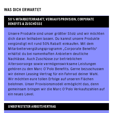
WAS DICH ERWARTET
50 % MITARBEITERRABATT, VERKAUFSPROVISION, CORPORATE
BENEFITS & ZUSCHÜSSE
Unsere Produkte sind unser größter Stolz und wir möchten
dich daran teilhaben lassen. Du kannst unsere Produkte
vergünstigt mit rund 50% Rabatt einkaufen. Mit dem
Mitarbeitervergütungsprogramm „Corporate Benefits“
erhältst du bei namenhaften Anbietern deutliche
Nachlässe. Auch Zuschüsse zur betrieblichen
Altersvorsorge sowie vermögenswirksame Leistungen
gehören zu den Marc O´Polo Benefits. Gerne bezuschussen
wir deinen Leasing-Vertrag für ein Fahrrad deiner Wahl.
Wir möchten eure tollen Erfolge auf unseren Flächen
belohnen. Unser Provisionsmodell ermöglicht das, denn
gemeinsam bringen wir die Marc O’Polo Verkaufszahlen auf
ein neues Level.
UNBEFRISTETER ARBEITSVERTRAG