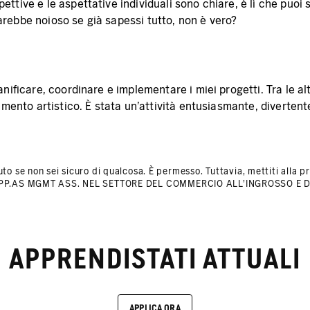
ttive e le aspettative individuali sono chiare, è lì che puoi st
arebbe noioso se già sapessi tutto, non è vero?
anificare, coordinare e implementare i miei progetti. Tra le a
timento artistico. È stata un'attività entusiasmante, diverten
to se non sei sicuro di qualcosa. È permesso. Tuttavia, mettiti alla pr
PP.AS MGMT ASS. NEL SETTORE DEL COMMERCIO ALL'INGROSSO E 
APPRENDISTATI ATTUALI
APPLICA ORA