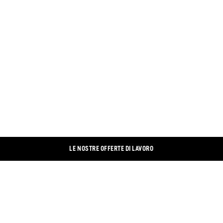
LE NOSTRE OFFERTE DI LAVORO
CONTATTO
LINKEDIN
IMPRONTA
XING
PROTEZIONE DEI DATI
FACEBOOK