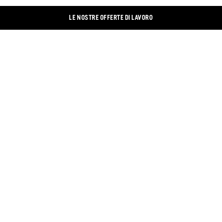
LE NOSTRE OFFERTE DI LAVORO
CONTATTO
LINKEDIN
IMPRONTA
XING
PROTEZIONE DEI DATI
FACEBOOK
BANNER DEI COOKIE
INSTAGRAM
NEGOZIO ONLINE
YOUTUBE
TROVA NEGOZIO
TWITTER
DOCUMENTI
CONDIZIONI GENERALI DI CONTRATTO
INGLESE
TEDESCO
OLANDESE
POLACCO
ITALIANO
SPAGNOLO
FRANCESE