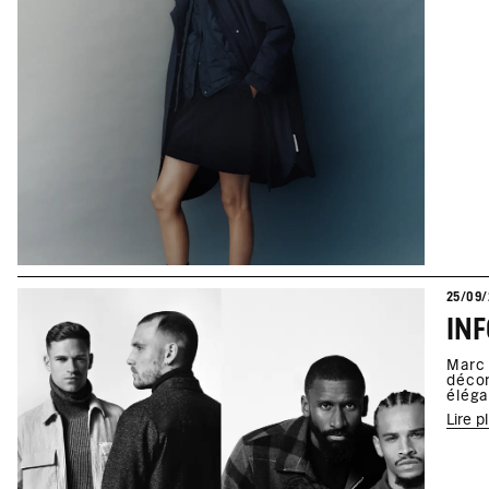
25/09/
Marc 
décon
éléga
Lire p