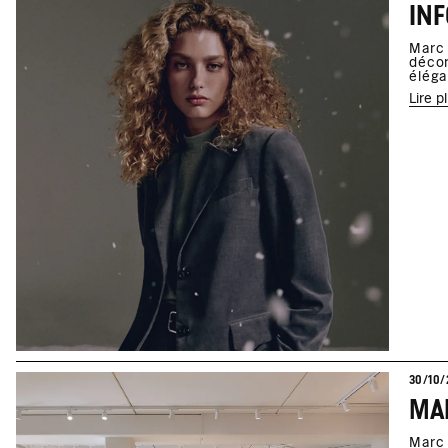
Marc 
décon
éléga
Lire p
30/10/
MAR
Marc 