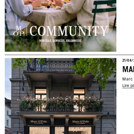
21/04/
MAR
Marc 
Lire p