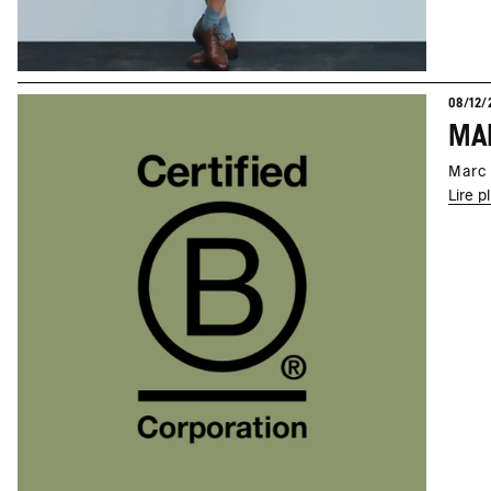
08/12/
MAR
Marc 
Lire p