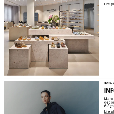
Lire p
16/10/
Marc 
décon
éléga
Lire p