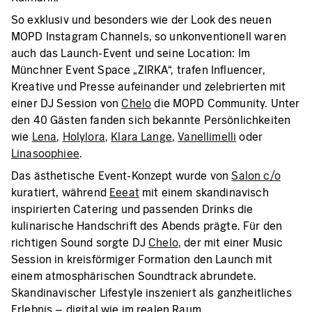
So exklusiv und besonders wie der Look des neuen
MOPD Instagram Channels, so unkonventionell waren
auch das Launch-Event und seine Location: Im
Münchner Event Space „ZIRKA“, trafen Influencer,
Kreative und Presse aufeinander und zelebrierten mit
einer DJ Session von
Chelo
die MOPD Community. Unter
den 40 Gästen fanden sich bekannte Persönlichkeiten
wie
Lena
,
Holylora
,
Klara Lange
,
Vanellimelli
oder
Linasoophiee
.
Das ästhetische Event-Konzept wurde von
Salon c/o
kuratiert, während
Eeeat
mit einem skandinavisch
inspirierten Catering und passenden Drinks die
kulinarische Handschrift des Abends prägte. Für den
richtigen Sound sorgte DJ
Chelo
, der mit einer Music
Session in kreisförmiger Formation den Launch mit
einem atmosphärischen Soundtrack abrundete.
Skandinavischer Lifestyle inszeniert als ganzheitliches
Erlebnis – digital wie im realen Raum.