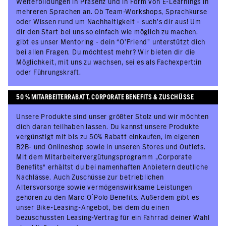
Weiterbildungen in Präsenz und in Form von E-Learnings in
mehreren Sprachen an. Ob Team-Workshops, Sprachkurse
oder Wissen rund um Nachhaltigkeit - such’s dir aus! Um
dir den Start bei uns so einfach wie möglich zu machen,
gibt es unser Mentoring - dein “O’Friend” unterstützt dich
bei allen Fragen. Du möchtest mehr? Wir bieten dir die
Möglichkeit, mit uns zu wachsen, sei es als Fachexpert:in
oder Führungskraft.
50 % MITARBEITERRABATT, CORPORATE BENEFITS & ZUSCHÜSSE
Unsere Produkte sind unser größter Stolz und wir möchten
dich daran teilhaben lassen. Du kannst unsere Produkte
vergünstigt mit bis zu 50% Rabatt einkaufen, im eigenen
B2B- und Onlineshop sowie in unseren Stores und Outlets.
Mit dem Mitarbeitervergütungsprogramm „Corporate
Benefits“ erhältst du bei namenhaften Anbietern deutliche
Nachlässe. Auch Zuschüsse zur betrieblichen
Altersvorsorge sowie vermögenswirksame Leistungen
gehören zu den Marc O´Polo Benefits. Außerdem gibt es
unser Bike-Leasing-Angebot, bei dem du einen
bezuschussten Leasing-Vertrag für ein Fahrrad deiner Wahl