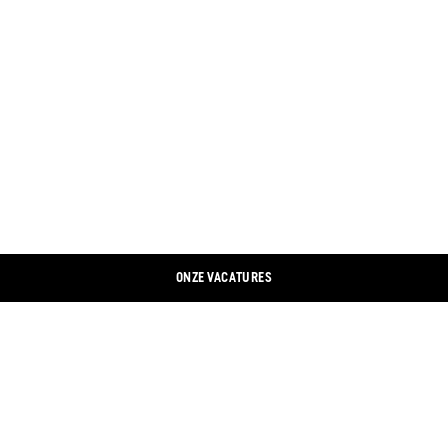
ONZE VACATURES
CONTACTEER ONS
LINKEDIN
COLOFON
XING
GEGEVENSBESCHERMING
FACEBOOK
COOKIEBANNER
INSTAGRAM