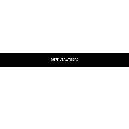
ONZE VACATURES
CONTACTEER ONS
LINKEDIN
COLOFON
XING
GEGEVENSBESCHERMING
FACEBOOK
COOKIEBANNER
INSTAGRAM
ONLINE WINKEL
YOUTUBE
WINKELZOEKER
TWITTER